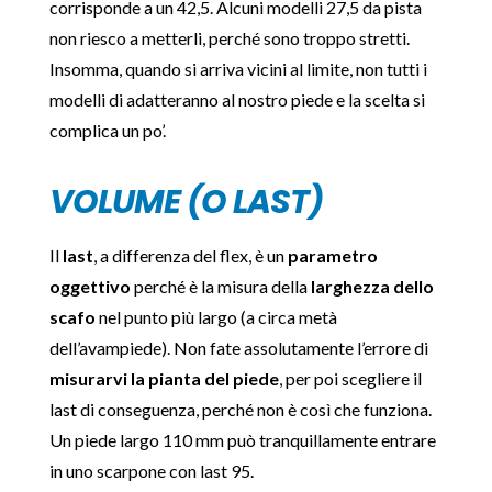
corrisponde a un 42,5. Alcuni modelli 27,5 da pista
non riesco a metterli, perché sono troppo stretti.
Insomma, quando si arriva vicini al limite, non tutti i
modelli di adatteranno al nostro piede e la scelta si
complica un po’.
VOLUME (O LAST)
Il
last
, a differenza del flex, è un
parametro
oggettivo
perché è la misura della
larghezza dello
scafo
nel punto più largo (a circa metà
dell’avampiede). Non fate assolutamente l’errore di
misurarvi la pianta del piede
, per poi scegliere il
last di conseguenza, perché non è così che funziona.
Un piede largo 110 mm può tranquillamente entrare
in uno scarpone con last 95.