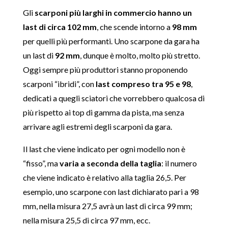
Gli
scarponi più larghi in commercio hanno un
last di circa 102 mm
, che scende intorno a
98 mm
per quelli più performanti. Uno scarpone da gara ha
un last di
92 mm
, dunque è molto, molto più stretto.
Oggi sempre più produttori stanno proponendo
scarponi “ibridi”, con
last compreso tra 95 e 98
,
dedicati a quegli sciatori che vorrebbero qualcosa di
più rispetto ai top di gamma da pista, ma senza
arrivare agli estremi degli scarponi da gara.
Il last che viene indicato per ogni modello non è
“fisso”, ma
varia a seconda della taglia
: il numero
che viene indicato è relativo alla taglia 26,5. Per
esempio, uno scarpone con last dichiarato pari a 98
mm, nella misura 27,5 avrà un last di circa 99 mm;
nella misura 25,5 di circa 97 mm, ecc.