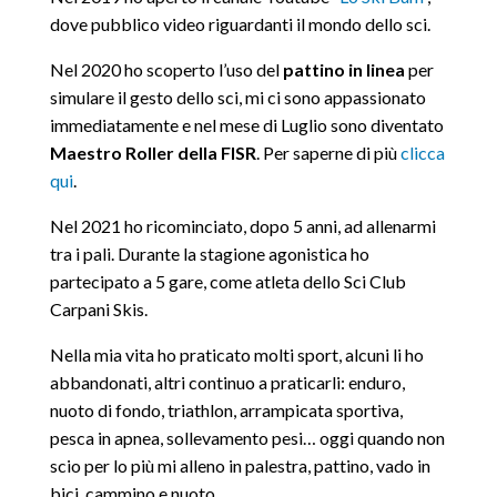
dove pubblico video riguardanti il mondo dello sci.
Nel 2020 ho scoperto l’uso del
pattino in linea
per
simulare il gesto dello sci, mi ci sono appassionato
immediatamente e nel mese di Luglio sono diventato
Maestro Roller della FISR
. Per saperne di più
clicca
qui
.
Nel 2021 ho ricominciato, dopo 5 anni, ad allenarmi
tra i pali. Durante la stagione agonistica ho
partecipato a 5 gare, come atleta dello Sci Club
Carpani Skis.
Nella mia vita ho praticato molti sport, alcuni li ho
abbandonati, altri continuo a praticarli: enduro,
nuoto di fondo, triathlon, arrampicata sportiva,
pesca in apnea, sollevamento pesi… oggi quando non
scio per lo più mi alleno in palestra, pattino, vado in
bici, cammino e nuoto.