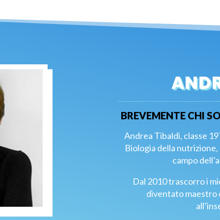
ANDR
BREVEMENTE CHI SO
Andrea Tibaldi, classe 1
Biologia della nutrizione,
campo dell’a
Dal 2010 trascorro i mie
diventato maestro e
all’in