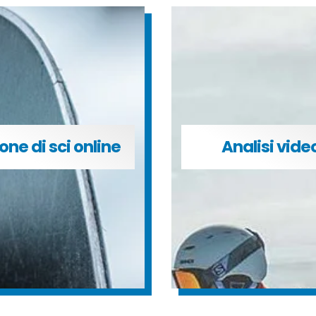
one di sci online
Analisi vide